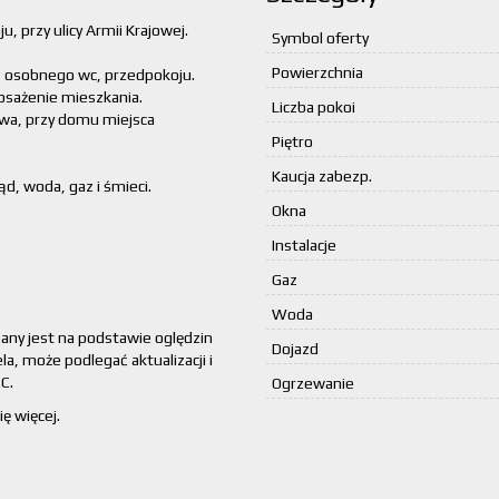
, przy ulicy Armii Krajowej.
Symbol oferty
Powierzchnia
ki, osobnego wc, przedpokoju.
posażenie mieszkania.
Liczba pokoi
owa, przy domu miejsca
Piętro
Kaucja zabezp.
d, woda, gaz i śmieci.
Okna
Instalacje
Gaz
Woda
zany jest na podstawie oględzin
Dojazd
la, może podlegać aktualizacji i
C.
Ogrzewanie
ę więcej.