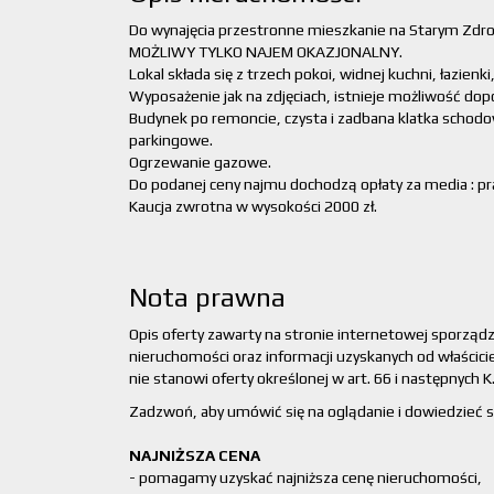
Do wynajęcia przestronne mieszkanie na Starym Zdroju
MOŻLIWY TYLKO NAJEM OKAZJONALNY.
Lokal składa się z trzech pokoi, widnej kuchni, łazien
Wyposażenie jak na zdjęciach, istnieje możliwość do
Budynek po remoncie, czysta i zadbana klatka schod
parkingowe.
Ogrzewanie gazowe.
Do podanej ceny najmu dochodzą opłaty za media : prą
Kaucja zwrotna w wysokości 2000 zł.
Nota prawna
Opis oferty zawarty na stronie internetowej sporząd
nieruchomości oraz informacji uzyskanych od właścicie
nie stanowi oferty określonej w art. 66 i następnych K.
Zadzwoń, aby umówić się na oglądanie i dowiedzieć si
NAJNIŻSZA CENA
- pomagamy uzyskać najniższa cenę nieruchomości,