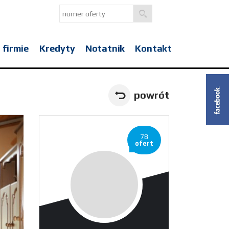
 firmie
Kredyty
Notatnik
Kontakt
powrót
78
ofert