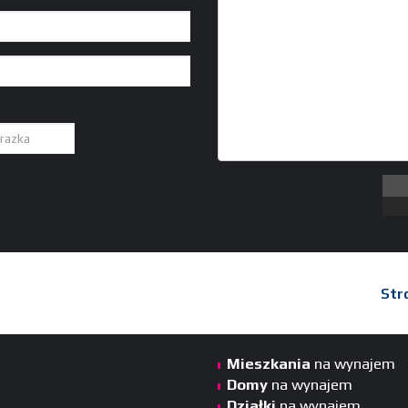
Str
Mieszkania
na wynajem
Domy
na wynajem
Działki
na wynajem