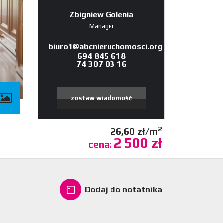
Zbigniew Golenia
Manager
biuro1@abcnieruchomosci.org
694 845 618
74 307 03 16
zostaw wiadomość
2
26,60 zł/m
2 500 zł
cena:
Dodaj do notatnika