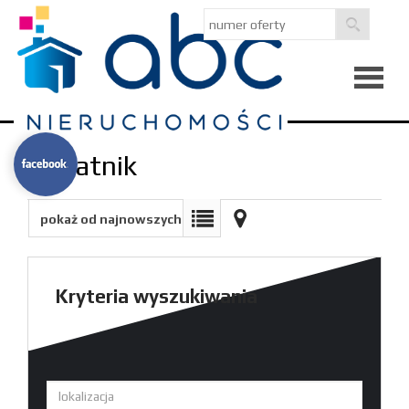
Strona
Notatnik
główna
O
pokaż od najnowszych
firmie
Kredyty
Kryteria wyszukiwania
Notatni
Kontak