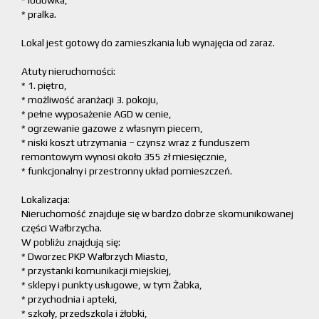
* lodówka,
* pralka.
Lokal jest gotowy do zamieszkania lub wynajęcia od zaraz.
Atuty nieruchomości:
* 1. piętro,
* możliwość aranżacji 3. pokoju,
* pełne wyposażenie AGD w cenie,
* ogrzewanie gazowe z własnym piecem,
* niski koszt utrzymania – czynsz wraz z funduszem
remontowym wynosi około 355 zł miesięcznie,
* funkcjonalny i przestronny układ pomieszczeń.
Lokalizacja:
Nieruchomość znajduje się w bardzo dobrze skomunikowanej
części Wałbrzycha.
W pobliżu znajdują się:
* Dworzec PKP Wałbrzych Miasto,
* przystanki komunikacji miejskiej,
* sklepy i punkty usługowe, w tym Żabka,
* przychodnia i apteki,
* szkoły, przedszkola i żłobki,