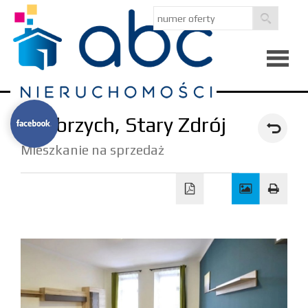
Strona
Wałbrzych,
Stary Zdrój
główna
O
Mieszkanie na sprzedaż
firmie
Kredyty
Notatni
Kontak