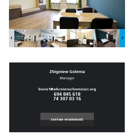
Zbigniew Golenia
Manager
biuro1@abcnieruchomosci.org
694 845 618
74 307 03 16
zostaw wiadomość