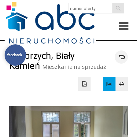
Strona
Wałbrzych,
Biały
główna
Kamień
O
Mieszkanie na sprzedaż
firmie
Kredyty
Notatni
Kontak