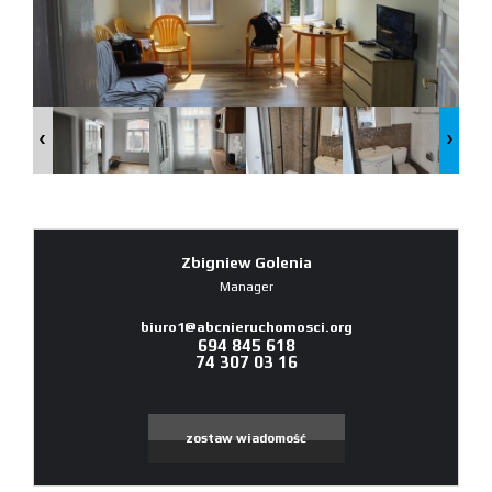
Zbigniew Golenia
Manager
biuro1@abcnieruchomosci.org
694 845 618
74 307 03 16
zostaw wiadomość