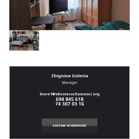
Zbigniew Golenia
Manager
biuro1@abcnieruchomosci.org
694 845 618
74 307 03 16
zostaw wiadomość