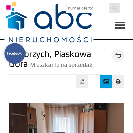
Strona
Wałbrzych,
Piaskowa
główna
Góra
O
Mieszkanie na sprzedaż
firmie
Kredyty
Notatni
Kontak