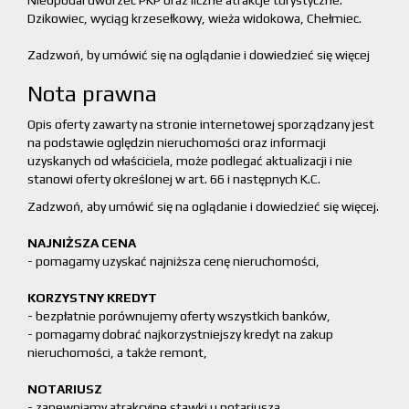
Nieopodal dworzec PKP oraz liczne atrakcje turystyczne:
Dzikowiec, wyciąg krzesełkowy, wieża widokowa, Chełmiec.
Zadzwoń, by umówić się na oglądanie i dowiedzieć się więcej
Nota prawna
Opis oferty zawarty na stronie internetowej sporządzany jest
na podstawie oględzin nieruchomości oraz informacji
uzyskanych od właściciela, może podlegać aktualizacji i nie
stanowi oferty określonej w art. 66 i następnych K.C.
Zadzwoń, aby umówić się na oglądanie i dowiedzieć się więcej.
NAJNIŻSZA CENA
- pomagamy uzyskać najniższa cenę nieruchomości,
KORZYSTNY KREDYT
- bezpłatnie porównujemy oferty wszystkich banków,
- pomagamy dobrać najkorzystniejszy kredyt na zakup
nieruchomości, a także remont,
NOTARIUSZ
- zapewniamy atrakcyjne stawki u notariusza,