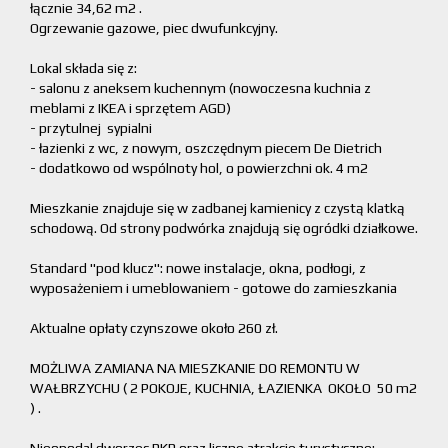
łącznie 34,62 m2 .
Ogrzewanie gazowe, piec dwufunkcyjny.
Lokal składa się z:
- salonu z aneksem kuchennym (nowoczesna kuchnia z
meblami z IKEA i sprzętem AGD)
- przytulnej sypialni
- łazienki z wc, z nowym, oszczędnym piecem De Dietrich
- dodatkowo od wspólnoty hol, o powierzchni ok. 4 m2
Mieszkanie znajduje się w zadbanej kamienicy z czystą klatką
schodową. Od strony podwórka znajdują się ogródki działkowe.
Standard "pod klucz": nowe instalacje, okna, podłogi, z
wyposażeniem i umeblowaniem - gotowe do zamieszkania
Aktualne opłaty czynszowe około 260 zł.
MOŻLIWA ZAMIANA NA MIESZKANIE DO REMONTU W
WAŁBRZYCHU ( 2 POKOJE, KUCHNIA, ŁAZIENKA OKOŁO 50 m2
) .