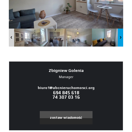
Zbigniew Golenia
Manager
biuro1@abcnieruchomosci.org
694 845 618
74 307 03 16
zostaw wiadomość