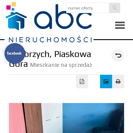
Strona
Wałbrzych,
Piaskowa
główna
Góra
O
Mieszkanie na sprzedaż
firmie
Kredyty
Notatni
Kontak