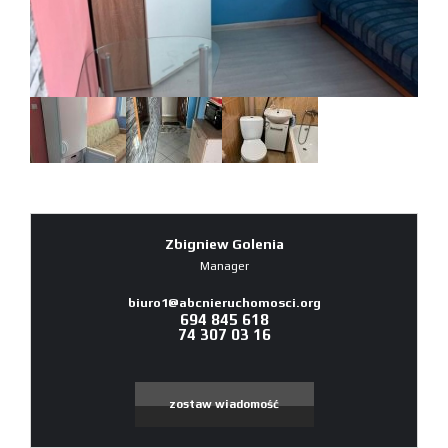
Zbigniew Golenia
Manager
biuro1@abcnieruchomosci.org
694 845 618
74 307 03 16
zostaw wiadomość