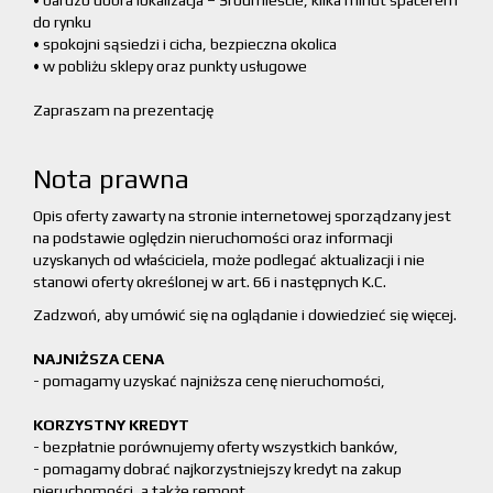
• bardzo dobra lokalizacja – Śródmieście, kilka minut spacerem
do rynku
• spokojni sąsiedzi i cicha, bezpieczna okolica
• w pobliżu sklepy oraz punkty usługowe
Zapraszam na prezentację
Nota prawna
Opis oferty zawarty na stronie internetowej sporządzany jest
na podstawie oględzin nieruchomości oraz informacji
uzyskanych od właściciela, może podlegać aktualizacji i nie
stanowi oferty określonej w art. 66 i następnych K.C.
Zadzwoń, aby umówić się na oglądanie i dowiedzieć się więcej.
NAJNIŻSZA CENA
- pomagamy uzyskać najniższa cenę nieruchomości,
KORZYSTNY KREDYT
- bezpłatnie porównujemy oferty wszystkich banków,
- pomagamy dobrać najkorzystniejszy kredyt na zakup
nieruchomości, a także remont,