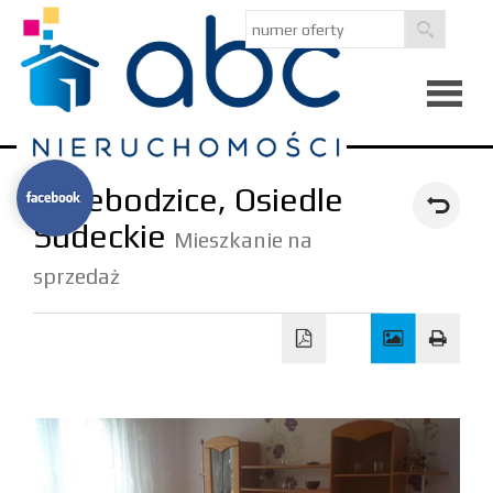
Strona
Świebodzice,
Osiedle
główna
Sudeckie
O
Mieszkanie na
sprzedaż
firmie
Kredyty
Notatni
Kontak