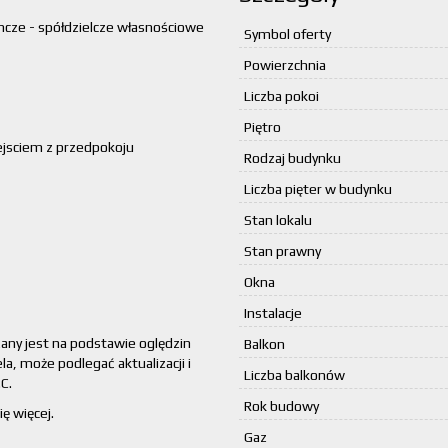
cze - spółdzielcze własnościowe
Symbol oferty
Powierzchnia
Liczba pokoi
Piętro
ejsciem z przedpokoju
Rodzaj budynku
Liczba pięter w budynku
Stan lokalu
.
Stan prawny
Okna
Instalacje
zany jest na podstawie oględzin
Balkon
la, może podlegać aktualizacji i
Liczba balkonów
C.
Rok budowy
ę więcej.
Gaz