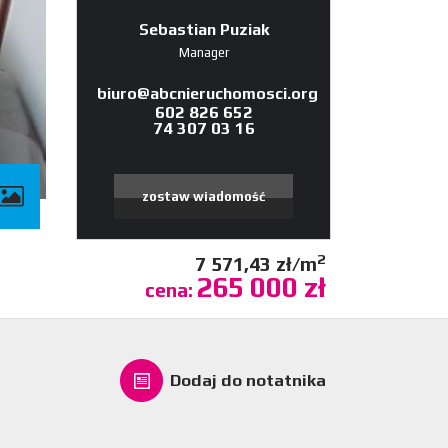
Sebastian Puziak
Manager
biuro@abcnieruchomosci.org
602 826 652
74 307 03 16
zostaw wiadomość
2
7 571,43 zł/m
265 000 zł
cena:
Dodaj do notatnika