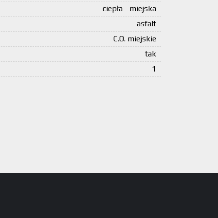
ciepła - miejska
asfalt
C.O. miejskie
tak
1