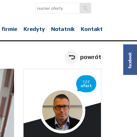
 firmie
Kredyty
Notatnik
Kontakt
powrót
122
ofert