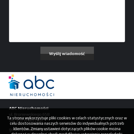
ABC Nieruchomości
ul. Broniewskiego 65B
Ta strona wykorzystuje pliki cookies w celach statystycznych oraz w
58-309 Wałbrzych
celu dostosowania naszych serwisów do indywidualnych potrzeb
klientów. Zmiany ustawień dotyczących plików cookie można
godziny otwarcia biura 9-17