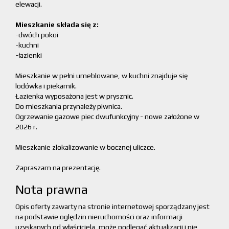
elewacji.
Mieszkanie składa się z:
-dwóch pokoi
-kuchni
-łazienki
Mieszkanie w pełni umeblowane, w kuchni znajduje się
lodówka i piekarnik.
Łazienka wyposażona jest w prysznic.
Do mieszkania przynależy piwnica.
Ogrzewanie gazowe piec dwufunkcyjny - nowe założone w
2026 r.
Mieszkanie zlokalizowanie w bocznej uliczce.
Zapraszam na prezentację.
Nota prawna
Opis oferty zawarty na stronie internetowej sporządzany jest
na podstawie oględzin nieruchomości oraz informacji
uzyskanych od właściciela, może podlegać aktualizacji i nie