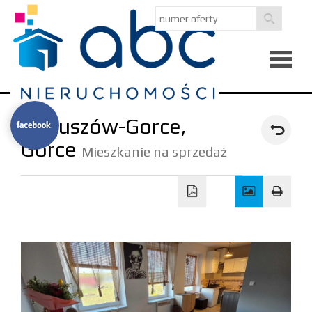
Strona
Boguszów-Gorce,
główna
Gorce
O
Mieszkanie na sprzedaż
firmie
Kredyty
Notatni
Kontak