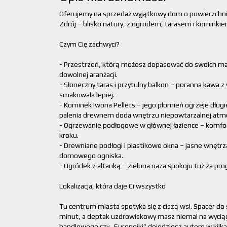
Oferujemy na sprzedaż wyjątkowy dom o powierzchn
Zdrój – blisko natury, z ogrodem, tarasem i kominkie
Czym Cię zachwyci?
- Przestrzeń, którą możesz dopasować do swoich mar
dowolnej aranżacji.
- Słoneczny taras i przytulny balkon – poranna kawa 
smakowała lepiej.
- Kominek Iwona Pellets – jego płomień ogrzeje dług
palenia drewnem doda wnętrzu niepowtarzalnej atmo
- Ogrzewanie podłogowe w głównej łazience – komfor
kroku.
- Drewniane podłogi i plastikowe okna – jasne wnętr
domowego ogniska.
- Ogródek z altanką – zielona oaza spokoju tuż za pro
Lokalizacja, która daje Ci wszystko
Tu centrum miasta spotyka się z ciszą wsi. Spacer do s
minut, a deptak uzdrowiskowy masz niemal na wyciąg
handlowego czy „Europejki” dojedziesz autem w kilka 