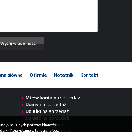
ona główna
O firmie
Notatnik
Kontakt
Mieszkania
na sprzedaż
Domy
na sprzedaż
Działki
na sprzedaż
Lokale
na sprzedaż
Hale
na sprzedaż
 indywidualnych potrzeb klientów.
rki. Korzystanie z tej strony bez
Obiekty
na sprzedaż