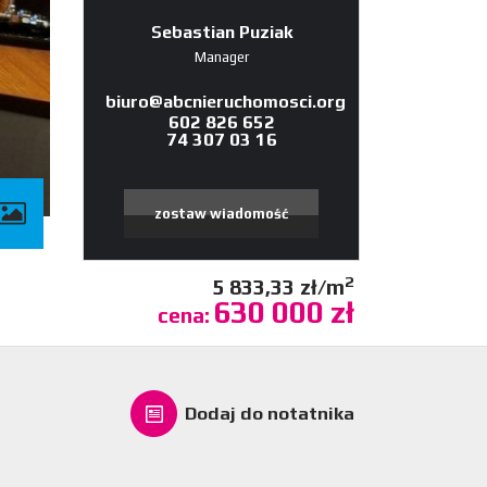
Sebastian Puziak
Manager
biuro@abcnieruchomosci.org
602 826 652
74 307 03 16
zostaw wiadomość
2
5 833,33 zł/m
630 000 zł
cena:
Dodaj do notatnika