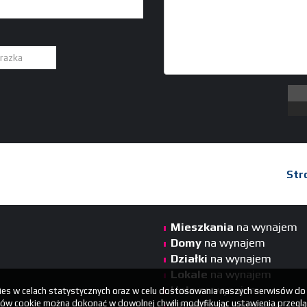
Str
Mieszkania
na wynajem
Domy
na wynajem
Działki
na wynajem
Lokale
na wynajem
Hale
na wynajem
kies w celach statystycznych oraz w celu dostosowania naszych serwisów do
ów cookie można dokonać w dowolnej chwili modyfikując ustawienia przegląda
Obiekty
na wynajem