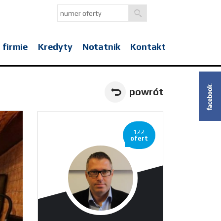
 firmie
Kredyty
Notatnik
Kontakt
powrót
122
ofert