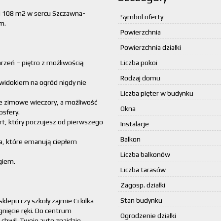
i 108 m2 w sercu Szczawna-
Symbol oferty
m.
Powierzchnia
Powierzchnia działki
zeń – piętro z możliwością
Liczba pokoi
Rodzaj domu
z widokiem na ogród nigdy nie
Liczba pięter w budynku
ie zimowe wieczory, a możliwość
Okna
sfery.
t, który poczujesz od pierwszego
Instalacje
Balkon
za, które emanują ciepłem
Liczba balkonów
giem.
Liczba tarasów
Zagosp. działki
Stan budynku
klepu czy szkoły zajmie Ci kilka
nięcie ręki. Do centrum
Ogrodzenie działki
chwil. Twoje auto znajdzie