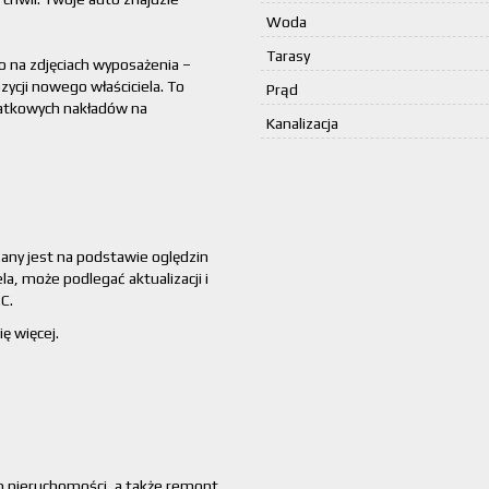
Woda
Tarasy
na zdjęciach wyposażenia –
ycji nowego właściciela. To
Prąd
datkowych nakładów na
Kanalizacja
zany jest na podstawie oględzin
la, może podlegać aktualizacji i
C.
ę więcej.
,
p nieruchomości, a także remont,