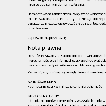
miejsce pod samym domem za bramą.
Dom gotowy do zamieszkania! Większość widocznego 
meble, AGD oraz inne elementy – pozostaje do dyspoz
oznacza, że możesz wprowadzić się od razu, bez do
umeblowanie.
Zapraszam na prezentacę.
Nota prawna
Opis oferty zawarty na stronie internetowej sporząd
nieruchomości oraz informacji uzyskanych od właścicie
nie stanowi oferty określonej w art. 66 i następnych K.
Zadzwoń, aby umówić się na oglądanie i dowiedzieć si
NAJNIŻSZA CENA
- pomagamy uzyskać najniższa cenę nieruchomości,
KORZYSTNY KREDYT
- bezpłatnie porównujemy oferty wszystkich banków
- pomagamy dobrać najkorzystniejszy kredyt na zaku