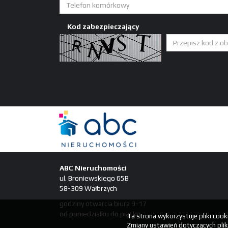
Kod zabezpieczający
ABC Nieruchomości
ul. Broniewskiego 65B
58-309 Wałbrzych
godziny otwarcia biura 9-17
od poniedziałku do piątku
Ta strona wykorzystuje pliki coo
Zmiany ustawień dotyczących plik