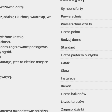
Szczawno Zdrój.
Symbol oferty
Powierzchnia
 jadalnią i kuchnią, wiatrołap, wc
Powierzchnia działki
Liczba pokoi
wyłożone kostką.
Rodzaj domu
akości.
m domu ogrzewanie podłogowe.
Standard
y ogród.
Liczba pięter w budynku
.
auracje, jest to idealne miejsce
Garaż
Okna
 więcej.
Instalacje
Balkon
Liczba balkonów
Liczba tarasów
Zagosp. działki
zany jest na podstawie oględzin