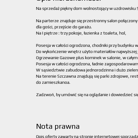
Na sprzedaż piękny dom wolnostojący w uzdrowisku 
Na parterze znajduje się przestronny salon połączony z
dla gości, przejście do garażu.
Na I piętrze : trzy pokoje, łazienka z toaleta, hol,
Posesja w całości ogrodzona, chodniki przy budynku 
Do wykończenie wnętrz użyto materiałów najwyższej j
Ogrzewanie Gazowe plus kominek w salonie, w cały
Posesja w całości ogrodzona, ładnie zagospodarowan
W sąsiedztwie zabudowa jednorodzinna i dużo zieleni
Na terenie Szczawna znajdują się parki zdrojowe, rest
do zamieszkanoa.
Zadzwoń, by umówić się na oglądanie i dowiedzieć się
Nota prawna
Opis oferty zawarty na stronie internetowej sporząd