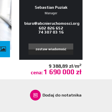
Sebastian Puziak
Manager
biuro@abcnieruchomosci.org
602 826 652
74 307 03 16
zostaw wiadomość
2
9 388,89 zł/m
1 690 000 zł
cena:
Dodaj do notatnika