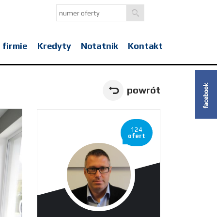
 firmie
Kredyty
Notatnik
Kontakt
powrót
124
ofert