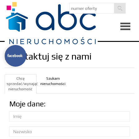
Strona
skontaktuj się z nami
główna
O
Chcę
Szukam
firmie
sprzedać/wynająć
nieruchomości
Kredyty
nieruchomość
Moje dane:
Notatni
Kontak